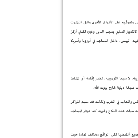
غذتها جائحة ادعاء استعلاء البيض وتفوقهم على الأعراق الأخرى والتي انتشرت
لتمييز السلبي بسبب الدين وغيره لكنني أركز
فيهم البيض، داخل المساجد في أوروبا وأمريكا
بية، لا سيما الأوروبية، تحذر إقامة أي نشاط
 صبغة دينية خارج بيوت الله.
ئس والمعابد في الغرب ولذلك قد تضم المراكز
ناسبات عقد النكاح وغيرها كما توفر المساجد
 جميع أنشطتها لكن الواقع مختلف تماما حيث