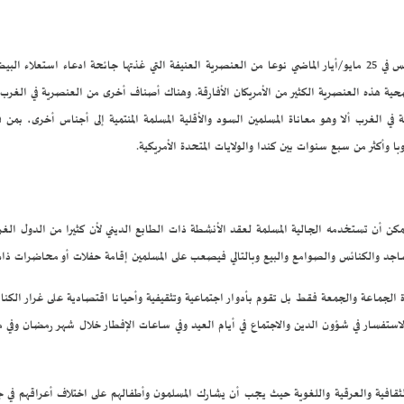
يمثل مقتل المواطن الأميركي من أصل أفريقي جورج فلويد على يد شرطة مدينة مينيابوليس في 25 مايو/أيار الماضي نوعا من العنصرية العنيفة التي 
ية هذه العنصرية الكثير من الأمريكان الأفارقة. وهناك أصناف أخرى من العنصرية في الغرب كا
 في الغرب ألا وهو معاناة المسلمين السود والأقلية المسلمة المنتمية إلى أجناس أخرى، بمن 
وأكثر من سبع سنوات بين كندا والولايات المتحدة الأمريكية.
 يمكن أن تستخدمه الجالية المسلمة لعقد الأنشطة ذات الطابع الديني لأن كثيرا من الدول الغر
لمساجد والكنائس والصوامع والبيع وبالتالي فيصعب على المسلمين إقامة حفلات أو محاضرات ذات
ة الجماعة والجمعة فقط بل تقوم بأدوار اجتماعية وتثقيفية وأحيانا اقتصادية على غرار الكنا
 لاستفسار في شؤون الدين والاجتماع في أيام العيد وفي ساعات الإفطار خلال شهر رمضان وفي م
 الثقافية والعرقية واللغوية حيث يجب أن يشارك المسلمون وأطفالهم على اختلاف أعراقهم في