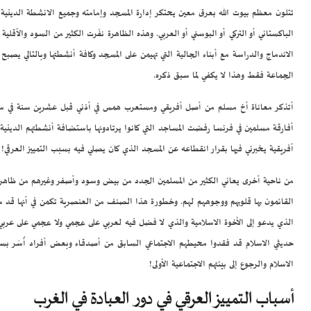
تتلون معظم بيوت الله بعرق معين يحتكر إدارة المسجد وإمامته وجميع الانشطة الدينية
الباكستاني أو التركي أو البوسني أو العربي. وهذه الظاهرة نفّرت الكثير من السود والأق
الاندماج والدراسة مع أبناء الجالية التي تهيمن على المسجد وكافة أنشطتها وبالتالي يصب
الجماعة فقط وهذا لا يكفي لما سبق ذكره.
أتذكر معاناة أخ مسلم من أصل أفريقي ومستعرب همس في أذني قبل عشرين سنة في سويسر
أفارقة مسلمين في فرنسا رفضت المساجد التي كانوا يرتادونها باستضافة أنشطتهم الديني
أفريقية يخبرني فيها بقرار انقطاعه عن المسجد الذي كان يصلي فيه بسبب التمييز العرقي!
من ناحية أخرى يعاني الكثير من المسلمين الجدد من بيض وسود وأصفر وغيرهم من ظاهرة الت
القائمون بها قلوبهم ووجوههم لهم. وخطورة هذا الصنف من العنصرية تكمن في أنها قد سبب
الذي يدعو إلى الأخوة الاسلامية والذي لا فضل فيه لعربي على عجمي ولا عجمي على عربي 
حديثي الاسلام قد فقدوا محيطهم الاجتماعي السابق من أصدقاء وبعض أفراد أُسَر بسبب 
الاسلام والرجوع إلى بيئتهم الاجتماعية الأولى!
أسباب التمييز العرقي في دور العبادة في الغرب