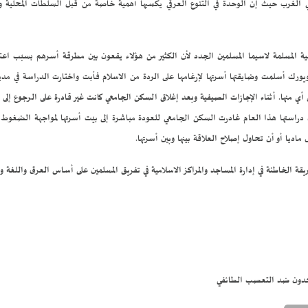
الغرب حيث إن الوحدة في التنوع العرقي يكسبها أهمية خاصة من قبل السلطات المحلية والح
لية المسلمة لاسيما المسلمين الجدد لأن الكثير من هؤلاء يقعون بين مطرقة أسرهم بسبب اعت
 نيويورك أسلمت وضايقتها أسرتها لإرغامها على الردة من الاسلام فأبت واختارت الدراسة في م
إلى أي منها. أثناء الإجازات الصيفية وبعد إغلاق السكن الجامعي كانت غير قادرة على الرجوع إل
راستها هذا العام غادرت السكن الجامعي للعودة مباشرة إلى بيت أسرتها لمواجهة الضغوط العا
ماديا أو أن تحاول إصلاح العلاقة بينها وبين أسرتها.
لخاطئة في إدارة المساجد والمراكز الاسلامية في تفريق المسلمين على أساس العرق واللغة وال
دون ضد التعصب الطائفي