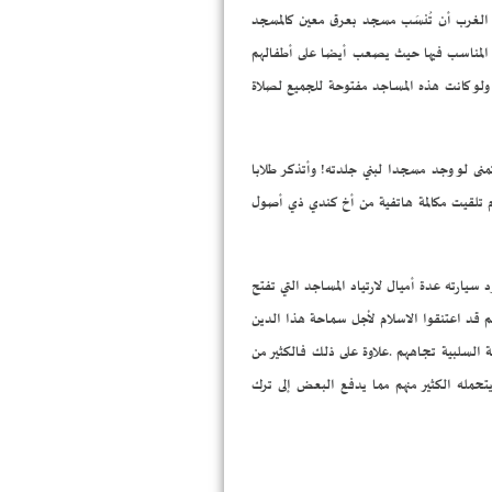
ي الغرب أن تُنسَب مسجد بعرق معين كالمسجد
حيب المناسب فيها حيث يصعب أيضا على أطفالهم
ى ولو كانت هذه المساجد مفتوحة للجميع لصلاة
ى لو وجد مسجدا لبني جلدته! وأتذكر طلابا
ام تلقيت مكالمة هاتفية من أخ كندي ذي أصول
سيارته عدة أميال لارتياد المساجد التي تفتح
م قد اعتنقوا الاسلام لأجل سماحة هذا الدين
 السلبية تجاههم .علاوة على ذلك فالكثير من
تحمله الكثير منهم مما يدفع البعض إلى ترك