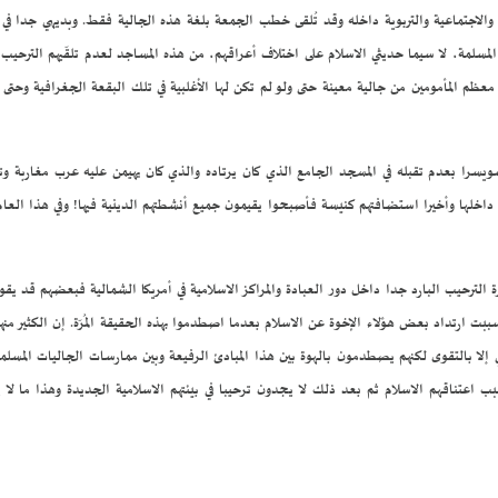
 والاجتماعية والتربوية داخله وقد تُلقى خطب الجمعة بلغة هذه الجالية فقط. وبديهي جدا ف
لية المسلمة، لا سيما حديثي الاسلام على اختلاف أعراقهم، من هذه المساجد لعدم تلقّيهم التر
ح معظم المأمومين من جالية معينة حتى ولو لم تكن لها الأغلبية في تلك البقعة الجغرافية وحت
ا بعدم تقبله في المسجد الجامع الذي كان يرتاده والذي كان يهيمن عليه عرب مغاربة وتمن
ة داخلها وأخيرا استضافتهم كنيسة فأصبحوا يقيمون جميع أنشطتهم الدينية فيها! وفي هذا الع
رحيب البارد جدا داخل دور العبادة والمراكز الاسلامية في أمريكا الشمالية فبعضهم قد يقود 
ت ارتداد بعض هؤلاء الإخوة عن الاسلام بعدما اصطدموا بهذه الحقيقة المُرّة. إن الكثير منه
إلا بالتقوى لكنهم يصطدمون بالهوة بين هذا المبادئ الرفيعة وبين ممارسات الجاليات المسلمة
اعتناقهم الاسلام ثم بعد ذلك لا يجدون ترحيبا في بيئتهم الاسلامية الجديدة وهذا ما لا ي