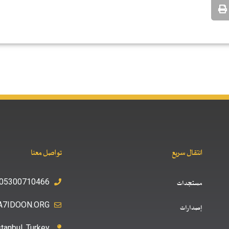
انتقال سريع
تواصل معنا
05300710466+
مستجدات
A7IDOON.ORG
إصدارات
stanbul ,Turkey