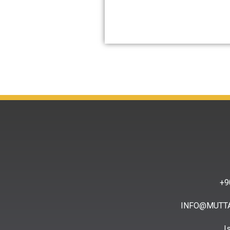
9
INFO@MUTT
I