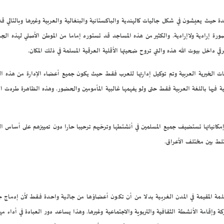
حدة حيث يعيشون في شكل جاليات كالهندية والباكستانية والبنغالية والعربية وغيرها وبالتا
رة إرادية ولاإرادية. والكثير من هذه المساجد قد تستورد إماما من الموطن الأصلي لهذه الجا
رقي داخل بيوت الله هذه والتي تروح ضحيتها الأقلية العرقية المسلمة في ذلك المكان.
ت الخيرية العربية وتم توكيل إدارتها للعرب فقط حيث يكون جميع أعضاء الإدارة من هذه القوم
ة فيها باللغة العربية فقط حتى ولو يفهمها غالبية المأمومين والحضور. وهذه الظاهرة طردت ال
ة إمكانياتها تستضيف جميع المسلمين في أنشتطها وترحّبهم ترحيبا حارا دون تمييزهم على أساس ال
ختلط بين مختلف الأعراق.
مسلمة المقيمة في المدن الغربية بدلا من أن تكون أعضاؤها من جالية واحدة فقط لأن إدماج جم
كة وإقامة الأنشطة الثقافية والتربوية والاجتماعية وغيرها. وهذا يساعد دور العبادة في أداء مه