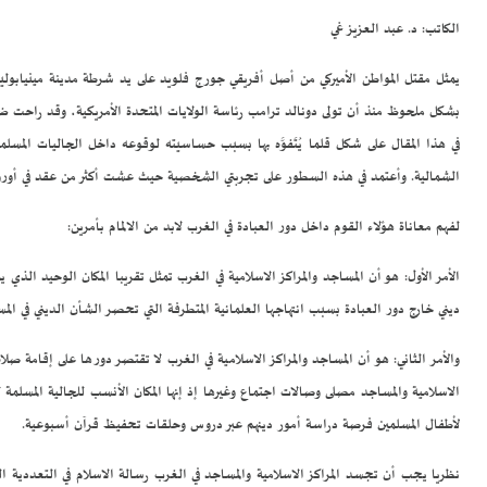
الكاتب: د. عبد العزيز غي
بشكل ملحوظ منذ أن تولى دونالد ترامب رئاسة الولايات المتحدة الأمريكية، وقد راحت ضح
في هذا المقال على شكل قلما يُتَفوَّه بها بسبب حساسيته لوقوعه داخل الجاليات المسلمة
الشمالية. وأعتمد في هذه السطور على تجربتي الشخصية حيث عشت أكثر من عقد في أوروبا 
لفهم معاناة هؤلاء القوم داخل دور العبادة في الغرب لابد من الالمام بأمرين:
الأمر الأول:
هو أن المساجد والمراكز الاسلامية في الغرب تمثل تقريبا المكان الوحيد الذي
ديني خارج دور العبادة بسبب انتهاجها العلمانية المتطرفة التي تحصر الشأن الديني في ا
والأمر الثاني:
هو أن المساجد والمراكز الاسلامية في الغرب لا تقتصر دورها على إقامة صلا
الاسلامية والمساجد مصلى وصالات اجتماع وغيرها إذ إنها المكان الأنسب للجالية المسلمة
لأطفال المسلمين فرصة دراسة أمور دينهم عبر دروس وحلقات تحفيظ قرآن أسبوعية.
نظريا يجب أن تجسد المراكز الاسلامية والمساجد في الغرب رسالة الاسلام في التعددية