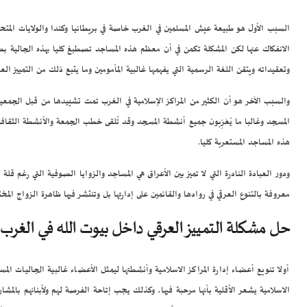
السبب الأول هو طبيعة عيش المسلمين في الغرب خاصة في بريطانيا وكندا والولايات المت
الانفكاك عنها لكن المشكلة تكمن في أن معظم هذه المساجد تصطبغ كليا بهذه الجالية بصو
وتعقيداته ويتقن اللغة الرسمية التي يفهمها غالبية المأمومين وما يتبع ذلك من التمييز الع
والسبب الآخر هو أن الكثير من المراكز الإسلامية في الغرب تمت تشييدها من قبل الجمعيا
المسجد وغالبا ما يُعَرِّبون جميع أنشطة المسجد وقد تُلقى خطب الجمعة والأنشطة الثقافي
هذه المساجد المستعربة كليا.
ودور العبادة النادرة التي لا تميز بين الأعراق هي المساجد والزوايا الصوفية التي رغم قل
معروفة بالتنوع العرقي في روادها والقائمين على إدارتها بل وتنتشر فيها ظاهرة الزواج الم
حل مشكلة التمييز العرقي داخل بيوت الله في الغرب
أولا تنويع أعضاء إدارة المراكز الاسلامية وأنشطتها ليمثل الأعضاء غالبية الجاليات ال
الاسلامية يشعر الأقلية بأنها مرحبة فيها، وكذلك يجب إتاحة الفرصة لهم ولأبنائهم بالمشار