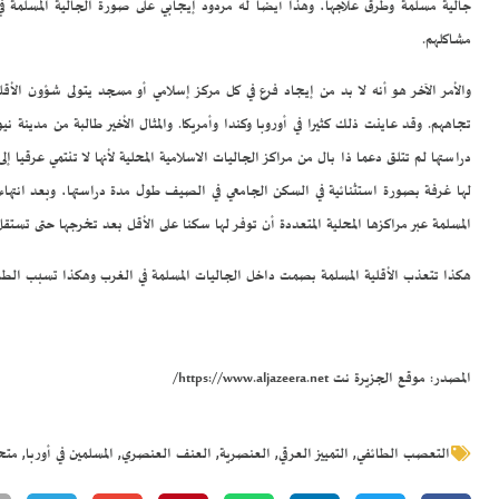
جالية مسلمة وطرق علاجها، وهذا أيضا له مردود إيجابي على صورة الجالية المسلمة في 
مشاكلهم.
والأمر الآخر هو أنه لا بد من إيجاد فرع في كل مركز إسلامي أو مسجد يتولى شؤون الأق
تجاههم. وقد عاينت ذلك كثيرا في أوروبا وكندا وأمريكا. والمثال الأخير طالبة من مدينة
دراستها لم تتلق دعما ذا بال من مراكز الجاليات الاسلامية المحلية لأنها لا تنتمي عرقيا 
لها غرفة بصورة استثنائية في السكن الجامعي في الصيف طول مدة دراستها، وبعد انتهاء د
المسلمة عبر مراكزها المحلية المتعددة أن توفر لها سكنا على الأقل بعد تخرجها حتى تستقل 
هكذا تتعذب الأقلية المسلمة بصمت داخل الجاليات المسلمة في الغرب وهكذا تسبب الطريقة ا
المصدر: موقع الجزيرة نت
https://www.aljazeera.net/
,
,
,
,
,
التعصب الطائفي
التمييز العرقي
العنصرية
العنف العنصري
المسلمين في أوربا
متح