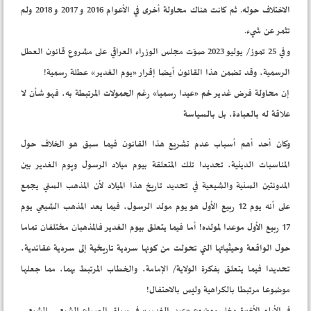
الاختلاف حوله. ثم كانت هناك محاولة أخرى في الأعوام 2016 و 2017 و 2018 ولم
تثمر عن شيء.
و في 25 تموز/ يوليو 2023 صوّت مجلس الوزراء العراقي على مشروع قانون العطل
الرسمية، وقد تضمن هذا القانون أيضا إقرار «يوم الغدير» عطلة رسمية!
إن محاولة فرض غدير خم «عيدا رسميا» رغم الحمولات المرتبطة به، فهو شأن لا
علاقة له بالعبادة، بل بالسياسة
وكان أحد أهم أسباب عدم تشريع هذا القانون فيما سبق هو الخلاف حول
المناسبات الدينية، تحديدا تلك المتعلقة بيوم ميلاد الرسول ويوم الغدير بين
المدونتين السنية والشيعية في تحديد تاريخ هذا الميلاد لأن المذهب السني يجمع
على أنه يوم 12 ربيع الأول هو يوم مولد الرسول، فيما يعد المذهب الشيعي يوم
17 ربيع الأول موعدا لمولده! أما فيما يتعلق بيوم الغدير فالمذهبان مختلفان تماما
حول الواقعة وحيثياتها التي تحولت من كونها سردية تاريخية إلى سردية عقائدية،
تحديدا فيما يتعلق بفكرة الولاية/ الإمامة، والخطاب المرتبط بهما، مما جعلها
موضوعا مرتبطا بالكراهية وليس بالاحتفال!
في الأيام الأخيرة دخل موضوع «عيد الغدير» في سياق الصراع الشيعي ـ الشيعي،