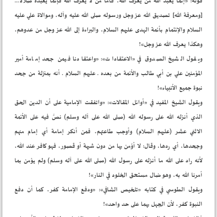
قوله: «إنما يعبد الله من يعرف الله، فأما من لا يعرف الله فإنما يعبده ضلالا…
[ومعرفة الله] تصديق الله عز وجل ورسوله صلى الله عليه وآله، وموالاة علي عليه
السلام والإئتمام بأئمة الهدى عليهم السلام، والبراءة إلى الله عز وجل من عدوهم،
وهكذا يعرف الله عز وجل»!
ويقول الشيخ الصدوق في «الاعتقادات»: «واعتقادنا فيمن جحد إمامة أمير
المؤمنين علي بن أبي طالب والأئمة من بعده ـ عليهم السلام ـ أنه بمنزلة من جحد
نبوة جميع الأنبياء»!
ويقول الشيخ المفيد في «أوائل المقالات»: «واتفقت الإمامية على أن الدين الحق
الذي أنزله الله على رسوله الله (صلى الله على آله وسلم) نصَّ فيه على الأئمة
الاثني عشر (عليهم السلام) وأوجب طاعتهم، فمن أنكر إمامة أي إمام منهم
وجحدها، أي ردها، وقال: لا أؤمن بها من دون شبهة أو قصور، فهو كافر عند الله،
لأنه راد على الله ما أنزله على رسول الله (صلى الله على آله وسلم) ولم يؤمن بما
أمرنا الله به، وهو ضال مستحق الخلود في النار»!
ويقول الطوسي في كتابه «تلخيص الشافي»: «ودفع الإمامة كفر، كما أن دفع
النبوة كفر، لأن الجهل بهما على حد واحد»!