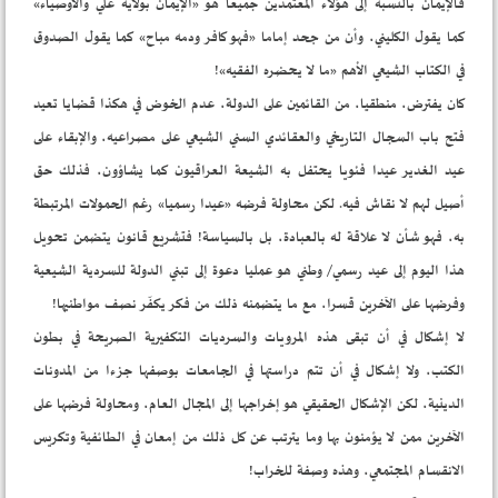
فالإيمان بالنسبة إلى هؤلاء المعتمدين جميعا هو «الإيمان بولاية علي والأوصياء»
كما يقول الكليني، وأن من جحد إماما «فهو كافر ودمه مباح» كما يقول الصدوق
في الكتاب الشيعي الأهم «ما لا يحضره الفقيه»!
كان يفترض، منطقيا، من القائمين على الدولة، عدم الخوض في هكذا قضايا تعيد
فتح باب السجال التاريخي والعقائدي السني الشيعي على مصراعيه، والإبقاء على
عيد الغدير عيدا فئويا يحتفل به الشيعة العراقيون كما يشاؤون، فذلك حق
أصيل لهم لا نقاش فيه. لكن محاولة فرضه «عيدا رسميا» رغم الحمولات المرتبطة
به، فهو شأن لا علاقة له بالعبادة، بل بالسياسة! فتشريع قانون يتضمن تحويل
هذا اليوم إلى عيد رسمي/ وطني هو عمليا دعوة إلى تبني الدولة للسردية الشيعية
وفرضها على الآخرين قسرا، مع ما يتضمنه ذلك من فكر يكفّر نصف مواطنيها!
لا إشكال في أن تبقى هذه المرويات والسرديات التكفيرية الصريحة في بطون
الكتب، ولا إشكال في أن تتم دراستها في الجامعات بوصفها جزءا من المدونات
الدينية، لكن الإشكال الحقيقي هو إخراجها إلى المجال العام، ومحاولة فرضها على
الآخرين ممن لا يؤمنون بها وما يترتب عن كل ذلك من إمعان في الطائفية وتكريس
الانقسام المجتمعي، وهذه وصفة للخراب!