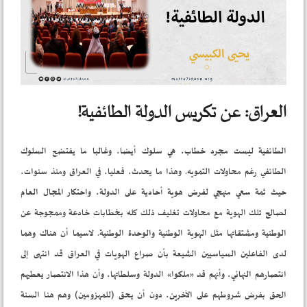
العراق: عن تكريس الدولة الطائفية!
الطائفية ليست مجرد خطاب، هي سلوك أيضا، وغالبا ما يفتضح السلوك
الطائفي رغم محاولات التمويه. وهذا ما يحدث، فعليا، في العراق ومنذ سنوات،
حيث ثمة سعي منهجي لفرض هوية أحادية على الدولة، واحتكار المجال العام
لصالح تلك الهوية مع محاولات تغليف ذلك كله بخطابات خادعة وممجوجة عن
الوطنية ومشتقاتها مثل الهوية الوطنية والوحدة الوطنية. لاسيما أن هناك وهما
لدى الفاعلين السياسيين الشيعة بأن صراع الهويات في العراق قد انتهى إلى
انتصارهم النهائي، وأنهم قد «ملكوا» الدولة وسلطاتها، وأن هذا الانتصار يعطيهم
الحق بفرض شروطهم على الآخرين، دون أن يحق (للمهزومين) وهم هنا السنة