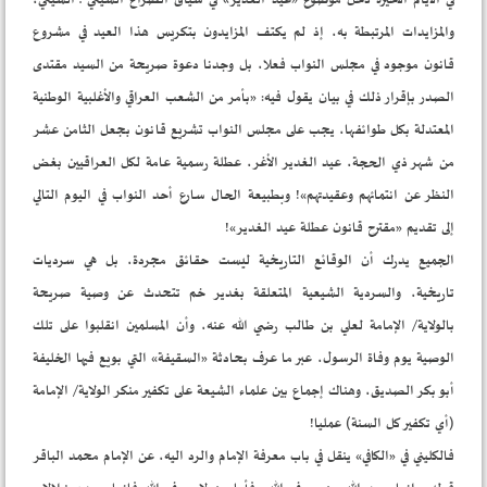
والمزايدات المرتبطة به، إذ لم يكتف المزايدون بتكريس هذا العيد في مشروع
قانون موجود في مجلس النواب فعلا، بل وجدنا دعوة صريحة من السيد مقتدى
الصدر بإقرار ذلك في بيان يقول فيه: «بأمر من الشعب العراقي والأغلبية الوطنية
المعتدلة بكل طوائفها، يجب على مجلس النواب تشريع قانون بجعل الثامن عشر
من شهر ذي الحجة، عيد الغدير الأغر، عطلة رسمية عامة لكل العراقيين بغض
النظر عن انتمائهم وعقيدتهم»! وبطبيعة الحال سارع أحد النواب في اليوم التالي
إلى تقديم «مقترح قانون عطلة عيد الغدير»!
الجميع يدرك أن الوقائع التاريخية ليست حقائق مجردة، بل هي سرديات
تاريخية، والسردية الشيعية المتعلقة بغدير خم تتحدث عن وصية صريحة
بالولاية/ الإمامة لعلي بن طالب رضي الله عنه، وأن المسلمين انقلبوا على تلك
الوصية يوم وفاة الرسول، عبر ما عرف بحادثة «السقيفة» التي بويع فيها الخليفة
أبو بكر الصديق، وهناك إجماع بين علماء الشيعة على تكفير منكر الولاية/ الإمامة
(أي تكفير كل السنة) عمليا!
فالكليني في «الكافي» ينقل في باب معرفة الإمام والرد اليه، عن الإمام محمد الباقر