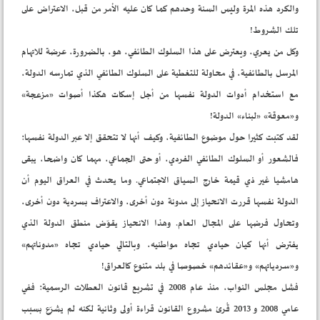
والكرد هذه المرة وليس السنة وحدهم كما كان عليه الأمر من قبل، الاعتراض على
تلك الشروط!
وكل من يعري، ويعترض على هذا السلوك الطائفي، هو، بالضرورة، عرضة للاتهام
المرسل بالطائفية، في محاولة للتغطية على السلوك الطائفي الذي تمارسه الدولة،
مع استخدام أدوات الدولة نفسها من أجل إسكات هكذا أصوات «مزعجة»
و«معوقة» «لبناء» الدولة!
لقد كتبت كثيرا حول موضوع الطائفية، وكيف أنها لا تتحقق إلا عبر الدولة نفسها؛
فالشعور أو السلوك الطائفي الفردي، أو حتى الجماعي، مهما كان واضحا، يبقى
هامشيا غير ذي قيمة خارج السياق الاجتماعي. وما يحدث في العراق اليوم أن
الدولة نفسها قررت الانحياز إلى مدونة دون أخرى، والاعتراف بسردية دون أخرى،
وتحاول فرضها على المجال العام. وهذا الانحياز يقوّض منطق الدولة الذي
يفترض أنها كيان حيادي تجاه مواطنيه، وبالتالي حيادي تجاه «مدوناتهم»
و«سردياتهم» و«عقائدهم» خصوصا في بلد متنوع كالعراق!
فشل مجلس النواب، منذ عام 2008 في تشريع قانون العطلات الرسمية؛ ففي
عامي 2008 و 2013 قُرئ مشروع القانون قراءة أولى وثانية لكنه لم يشرّع بسبب