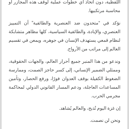
 دون اتخاذ أي خطوات عملية لوقف هذه المجازر أو
رتكبيها.
 “متحدون ضد العنصرية والطائفية” أن التمييز
والإبادة، والطائفية السياسية، كلها مظاهر متشابكة
عي يستهدف الإنسان في جوهره، ويمعن في تقسيم
ى مراتب من الأرواح.
 هذا المنبر جميع أحرار العالم، والجهات الحقوقية،
لضمير الإنساني، إلى كسر حاجز الصمت، وممارسة
لكفيلة بوقف العدوان فورًا، ورفع الحصار، وتأمين
ت العاجلة، ودعم المسار القانوني الدولي لمحاكمة
لحرب.
وم تُذبح، والعالم يُشاهد.
 نصمت.