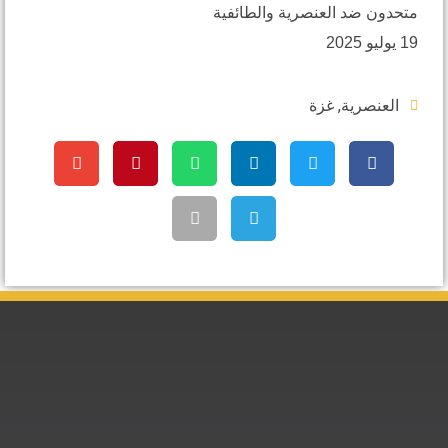
د العنصرية والطائفية
,
رية
غزة