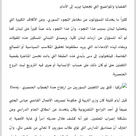
القضايا والمواضيع التي تجعلها تهرب إلى الأمام.
كثيراً ما يحدثنا المسؤولون عن مخاطر اللجوء السوري، وعن الأكلاف الكبيرة التي
يتحمّلها لبنان بسبب هذا اللجوء، وأنّ هذا اللجوء بات عبئاً كبيراً على لبنان كما
لو أنّه المسؤول عن أزمات لبنان كلّها، ويصدّق اللبناني المسكين هذه المقولات
وينقاد لهذه الإدعاءات التي يريد مطلقوها تحقيق المكاسب السياسية أو المصالح
الخاصة، فيتحولون إلى دمى بأيدي هذه الطبقة التي باتت تحسن المتاجرة بقضية
اللاجئين حتى لو كان ذلك على حساب الإنسانية أو جرى فيه الترويج لبث الروح
العنصرية.
قبل أيام قليلة كان وزير التربية في حكومة تصريف الأعمال القاضي عباس الحلبي
ضيفاً في أحد البرامج التلفزيونية وكان يتحدث عن انطلاق العام الدراسي وعن
مشكلة إضراب المعلمين، غير أنّه كشف خلال حديثه أمراً في غاية الأهمية إذ
اعترف أنّ صناديق المدارس التي تؤي طلاب سوريين لا تعاني من نقص مالي، وأنّ