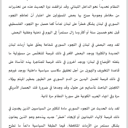
النظام تحديداً نحو الداخل اللبناني. وقد ترافقت نبرة الحديث هذه عن تحذيرات
من مخاطر وجودية صرّح بها بعض المسؤولين على اعتبار أنّ تعاظم اللجوء
السوري في لبنان يشكّل خطراً على لبنان تماماً كما حصل مع اللجوء الفلسطيني
قبل نحو خمسين سنة أو أكثر وما زال مستمراً إلى اليوم في ذهنية وعقلية البعض.
لقد وجد البعض في لبنان في اللجوء السوري شمّاعة يعلّق عليها أزمات لبنان
العديدة والكثيرة؛ ووجد البعض الآخر في ذلك فرصة للتخلّص من مسؤولية ما
بلغته الأوضاع في لبنان؛ ووجد آخرون في ذلك فرصة للمتاجرة بهذه المأساة على
قاعدة التخويف والتهويل من أجل تحقيق مكاسب سياسية داخلية؛ ووجد غيرهم
في ذلك فرصة لغسل اليدين من الدم السوري عبر الظهور بمظهر المهتم بهؤلاء
اللاجئين الباحث لمأساتهم عن حلول وقد وجدها في ضرورة فك الحصار الأمريكي
مرّة وفي انتهاء الحرب الكونية على سوريا النظام مرّة ثانية.
لقد بات الحديث عن اللجوء السوري مادة للكثير من السياسيين الذين يجدون في
ذلك فرصة لإلهاء اللبنانيين أو لإيجاد “خطر” جديد يهدّدهم وهم الذين يعانون
بشكل مستمر من الأزمات المتلاحقة، فيما الطبقة السياسية دائماً ما تطرح