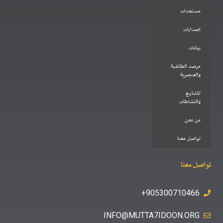
مستجدات
إصدارات
بيانات
مرصد الطائفية
والعنصرية
المشاريع
والنشاطات
من نحن
تواصل معنا
تواصل معنا
905300710466+
INFO@MUTTA7IDOON.ORG