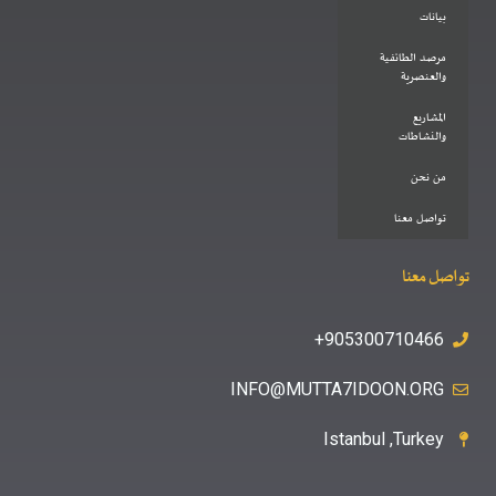
بيانات
مرصد الطائفية
والعنصرية
المشاريع
والنشاطات
من نحن
تواصل معنا
تواصل معنا
905300710466+
INFO@MUTTA7IDOON.ORG
Istanbul ,Turkey