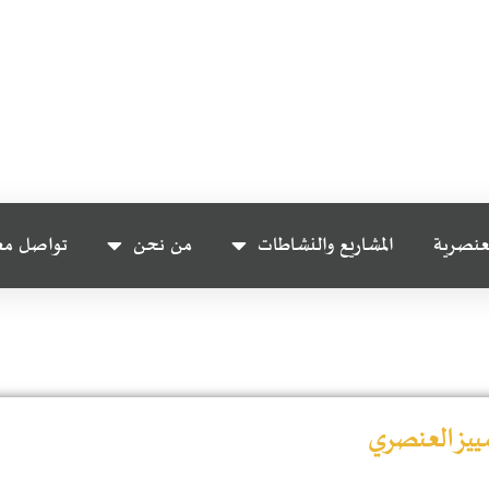
عنصرية
المشاريع والنشاطات
من نحن
تواصل مع
مييز العنصري