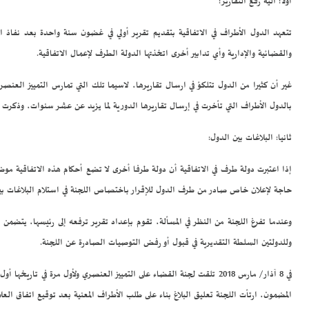
أولا: آلية رفع التقارير:
تتعهد الدول الأطراف في الاتفاقية بتقديم تقرير أولي في غضون سنة واحدة بعد نفاذ الا
والقضائية والإدارية وأي تدابير أخرى اتخذتها الدولة الطرف لإعمال الاتفاقية.
بالدول الأطراف التي تأخرت في إرسال تقاريرها الدورية لما يزيد عن عشر سنوات، وذكرت منه
ثانيا: البلاغات بين الدول:
إذا اعتبرت دولة طرف في الاتفاقية أن دولة طرفا أخرى لا تضع أحكام هذه الاتفاقية موض
حاجة لإعلان خاص صادر من طرف الدول للإقرار باختصاص اللجنة في استلام البلاغات بين
وعندما تفرغ اللجنة من النظر في المسألة، تقوم بإعداد تقرير ترفعه إلى رئيسها، يتضمن 
وللدولتين السلطة التقديرية في قبول أو رفض التوصيات الصادرة عن اللجنة.
في 8 آذار/ مارس 2018 تلقت لجنة القضاء على التمييز العنصري ولأول مرة 
المضمون، ارتأت اللجنة تعليق البلاغ بناء على طلب الأطراف المعنية بعد توقيع اتفاق العلا