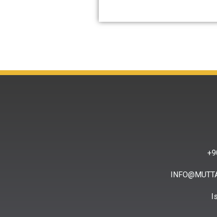
9
INFO@MUTT
I