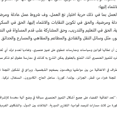
تماء إليها؛
ي العمل بما في ذلك حرية اختيار نع العمل، وف شروط عمل عادلة ومرض
ة ومرضية، والحق في تكوين النقابات والانتماء إليها، الحق في السك
ية، الحق في التعليم والتدريب، وحق المشاركة على قدم المساواة في النش
 مثل وسائل النقل والفنادق والمطاعم والمقاهي والمسارح والحدائق ال
أن تطالها قوانين وسياسات وممارسات تنطوي على تمييز عنصري، وتفاديا لعدم ترك أي ثغرات
ل التمييز العنصري من 18 خبيرا تنتخبهم الدول الأطراف في الاتفاقية من بين مواطنيها ويخدمون بصفتهم الشخصية، ويراعئ في ت
للجنة خبراء من: قطر، الجزائر، بولندا، كوريا، ساحل العاج، الكاميرون، السنغال، تركيا، الص
جامعة فريبورغ السويسرية: “تعد اتفاقية القضاء على جميع أشكال التمييز العنصري سباقة في وضع آلية محدد
كورة من ثلاث مسارات للرصد قوامها: التقارير الدورية، البلاغات بين الدول، والشكاوى الفردية