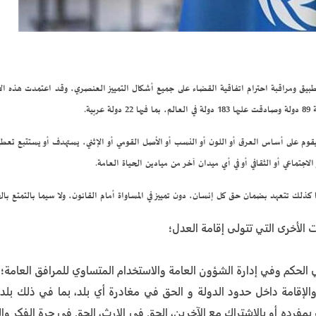
بيق ومراقبة احترام اتفاقية القضاء على جميع أشكال التمييز العنصري، وقد اعتمدت هذه الات
يل يقوم على أساس العرق أو اللون أو النسب أو الأصل القومي أو الإثني، يستهدف أو يستتبع تع
الاجتماعي أو الثقافي أو في أي ميدان آخر من ميادين الحياة العامة.
 كذلك تتعهد بضمان حق كل إنسان، دون تمييز في المساواة أمام القانون، ولا سيما بالتمتع بالح
 الأخرى التي تتولى إقامة العدل؛
ي الحكم وفي إدارة الشؤون العامة والاستخدام المتساوي للمرافق العامة؛
والإقامة داخل حدود الدولة و الحق في مغادرة أي بلد، بما في ذلك بلد
 بمفرده أو بالاشتراك مع الآخرين، الحق في الإرث، الحق في حرة الفكر وا