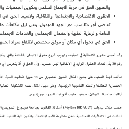
والتعبير، الحق في حرية الاجتماع السلمي وتكوين الجمعيات والان
الحقوق الاقتصادية والاجتماعية والثقافية، ولاسيما الحق ف
تقاضي أجر متناسب مع الجهد المبذول، وفي نيل مكافآت عادل
العامة والرعاية الطبية والضمان الاجتماعي والخدمات الاجتماع
الحق في دخول أي مكان أو مرفق مخصص لانتفاع سواد الجمهور،
وقد أحسن محررو الاتفاقية في تصنيف وتبويب فروع حقوق الإنسان المختلفة والتي يمكن 
رقم 20 بأن تعداد الحقوق الوارد في الاتفاقية ليس حصريا، وأن الحق في ألا يتعرض أي فرد للتمييز العنصري أثناء التمتع بالحقوق يمكن التذرع به كذلك في ممارسة حقوق لم تذكر صراحة في الاتفاقية.
تتألف لجنة القضاء على جميع أشكا
الحضارية المختلفة والنظم القانونية الرئيسية، وعلى سبيل المثال تضم التشكيلة الحالية 
ألمانيا، جامايكا، اليونان، طوغو، جنوب أفريقيا، البيرو، موريشيوس.
حسب ميلان بيدولت (Mylène BIDAULT) أستاذة القانون ب
انبثقت عن الاتفاقيات التعاهدية داخل منظومة الأمم المتحدة”، وتتكون آلية التنفيذ المذ