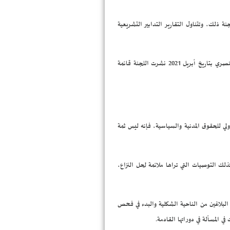
 ذلك، وتتناول التقارير التدابير التشريعية
غير أن كثيرا من الدول تتلكؤ في ارسال تقاريرها، لاسيما تلك التي تمارس التمييز العنصري على مستوى التشريعات والسياسات، وفي آخر تقرير صدر عن لجنة القضاء على التمييز العنصري بتاريخ أبريل 2021 نشرت اللجنة قائمة
لي للحقوق المدنية والسياسية، فإنه ليس ثمة
ذلك التوصيات التي تراها ملائمة لحل النزاع،
قبول البلاغين من الناحية الشكلية والبدء في فحص
 المسألة في دوراتها القادمة.