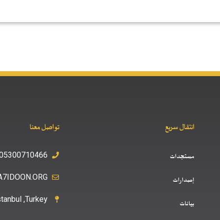
انتقال سريع
تواصل معنا
05300710466+
مستجدات
A7IDOON.ORG
إصدارات
stanbul ,Turkey
بيانات