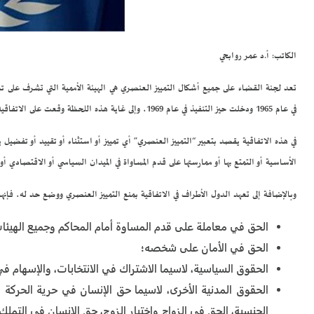
الكاتب: أ.د عمر روابحي
تعد لجنة القضاء على جميع أشكال التمييز العنصري هي الهيئة الأممية التي تشرف على تط
في عام 1965 ودخلت حيز التنفيذ في عام 1969، وإلى غاية هذه اللحظة وقعت على الاتفاقية 89 دولة وصادقت عليها 183 دولة في العالم، بما فيها 22 دولة عربية.
في هذه الاتفاقية يقصد بتعبير “التمييز العنصري” أي تمييز أو استثناء أو تقييد أو تفض
الأساسية أو التمتع بها أو ممارستها على قدم المساواة في الميدان السياسي أو الاقتصادي أو 
وبالإضافة إلى تعهد الدول الأطراف في الاتفاقية بمنع التمييز العنصري ووضع حد له، فإنها
الحق في معاملة على قدم المساوة أمام المحاكم وجميع الهيئات
الحق في الأمان على شخصه؛
الحقوق السياسية، لاسيما الاشتراك في الانتخابات، والإسهام ف
الحقوق المدنية الأخرى، لاسيما حق الإنسان في حرية الحركة 
الجنسية، الحق في الزواج واختيار الزوج، حق الإنسان في التملك