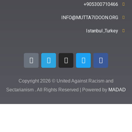
90530071
INFO@MUTTA7IDOON
Istanbul ,
Copyright 2026 © United Against Racism 
Sectarianism . All Rights Reserved | Powered b