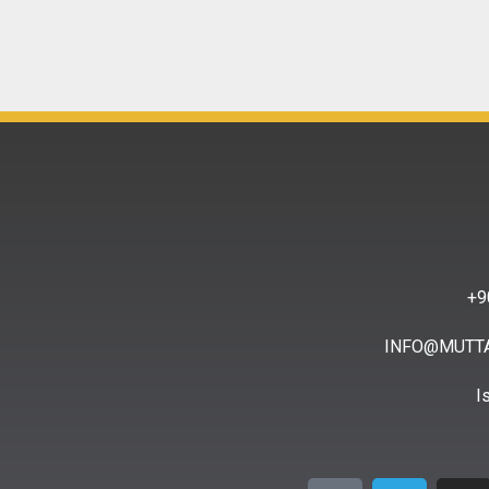
9
INFO@MUTT
I