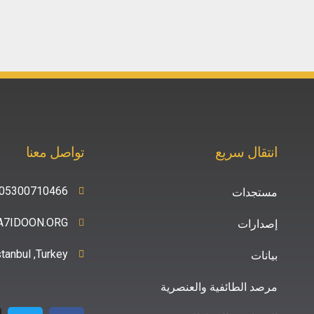
انتقال سريع
تواصل معنا
05300710466+
مستجدات
A7IDOON.ORG
إصدارات
stanbul ,Turkey
بيانات
مرصد الطائفية والعنصرية