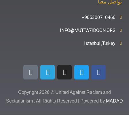
نا
90530071
INFO@MUTTA7IDOON
Istanbul ,
Copyright 2026 © United Against Racism 
Sectarianism . All Rights Reserved | Powered b