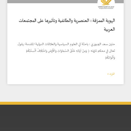
الهوية الممزقة : العنصرية والطائفية وتأثيرها على المجتمعات
العربية
حنين سعد الجبوري : باحثة في العلوم السياسية والعلاقات الدولية المقدمة: يقول
تعالى في محكم تنزيله ﴿ وَمِنْ آيَاتِهِ خَلْقُ السَّمَاوَاتِ والْأَرْضِ وَاخْتِلَافُ أَلْسِنَتِكُمْ
وَأَلْوَانِكُمْ
المزيد »