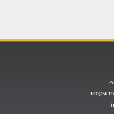
9
INFO@MUTT
I