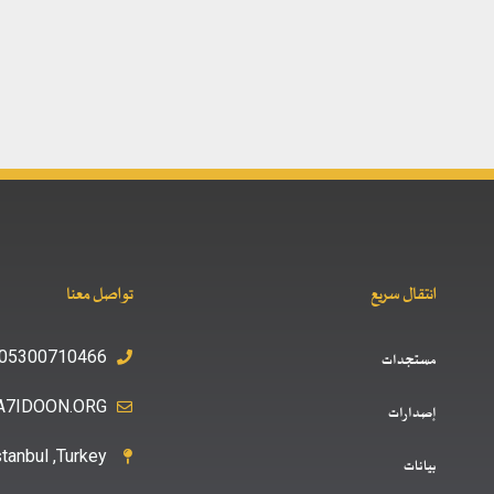
انتقال سريع
تواصل معنا
05300710466+
مستجدات
A7IDOON.ORG
إصدارات
stanbul ,Turkey
بيانات