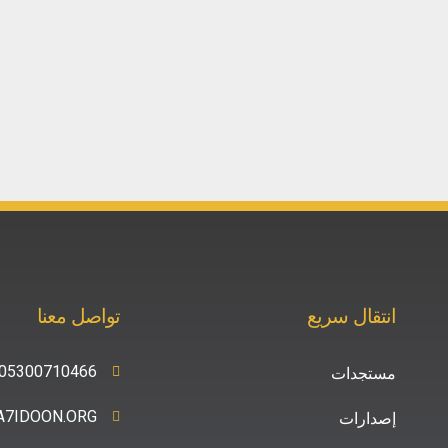
انتقال سريع
تواصل معنا
05300710466+
مستجدات
A7IDOON.ORG
إصدارات