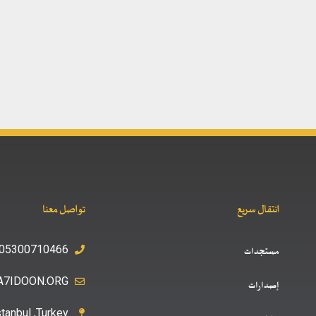
انتقال سريع
تواصل معنا
05300710466+
مستجدات
A7IDOON.ORG
إصدارات
stanbul ,Turkey