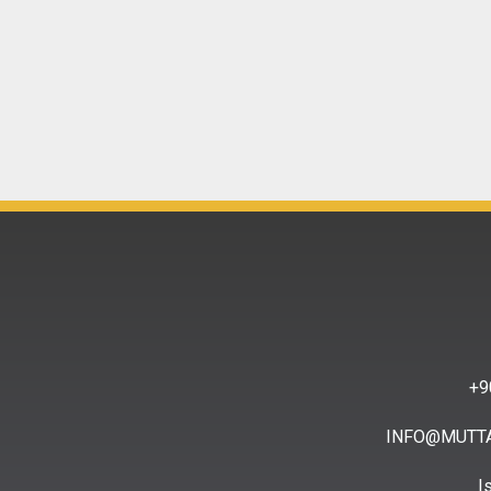
9
INFO@MUTT
I