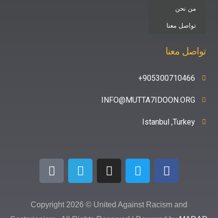
عنا
نا
90530071
INFO@MUTTA7IDOON
Istanbul ,
Copyright 2026 © United Against Racism 