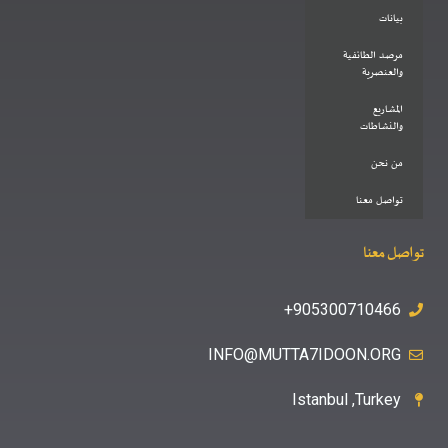
بيانات
مرصد الطائفية
والعنصرية
المشاريع
والنشاطات
من نحن
تواصل معنا
تواصل معنا
905300710466+
INFO@MUTTA7IDOON.ORG
Istanbul ,Turkey