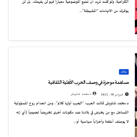
الكراهية. ولو كنت تريد أن تضع الموضوعية معياراً فهو لن يفهمك، بل لن
يوفرك من الاتهامات “المشيطِنة”…
مقالات
مساهمة موجزة في وصف الحرب الأهلية الثقافية
د.محمد شاويش
فبراير 18, 2022
د.محمد شاويش قالت العرب: “الحرب أولها كلام”، ومن انعدام روح المسؤولية
التساهل مع من يحرّض في بلادنا ضد مكونات أخرى تحريضاً تعميمياً (أي إنه
لا يوصّف أنظمة وأحزاباً سياسية أو…