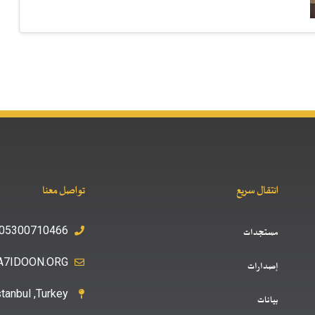
انتقال سريع
تواصل معنا
05300710466+
مستجدات
A7IDOON.ORG
إصدارات
stanbul ,Turkey
بيانات