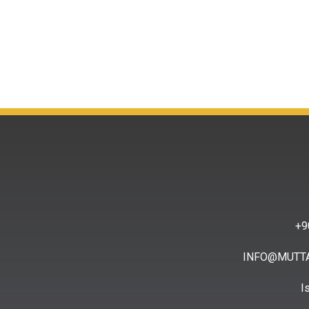
9
INFO@MUTT
I