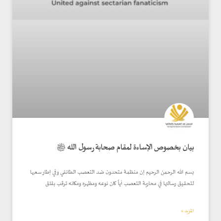
بيان بخصوص الإساءة لمقام صحابة رسول الله ﷺ
بسم الله الرحمن الرحيم إن منظمة متحدون ضد التعصب الطائفي وفي إطار سعيها
لتحقيق رسالتها في محاربة التعصب أياً كان نوعه ومظهره ومكانه ترقب بقلق
المزيد »