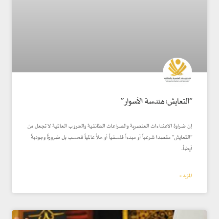
“التعايش: هندسة الأسوار”
إن ضراوة الاعتداءات العنصرية والصراعات الطائفية والحروب العالمية لا تجعل من
“التعايش” مقصدا شرعياً أو مبدءاً فلسفياً أو حلاً عالمياً فحسب بل ضرورةً وجوديةً
أيضاً.
المزيد »